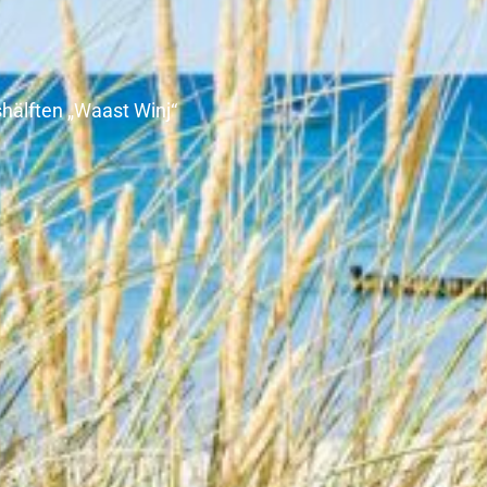
älften „Waast Winj“