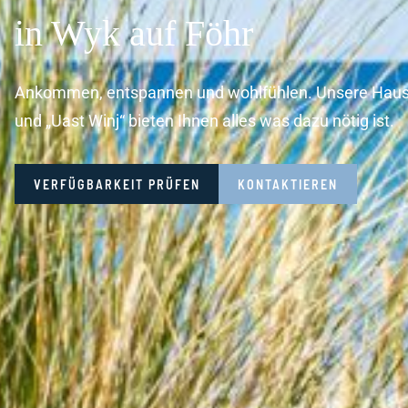
in Wyk auf Föhr
Ankommen, entspannen und wohlfühlen. Unsere Haush
und „Uast Winj“ bieten Ihnen alles was dazu nötig ist.
VERFÜGBARKEIT PRÜFEN
KONTAKTIEREN