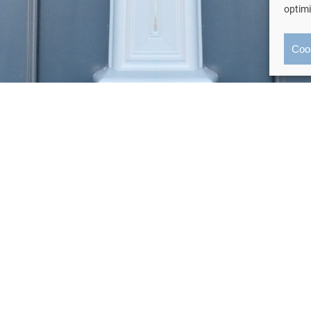
optim
Coo